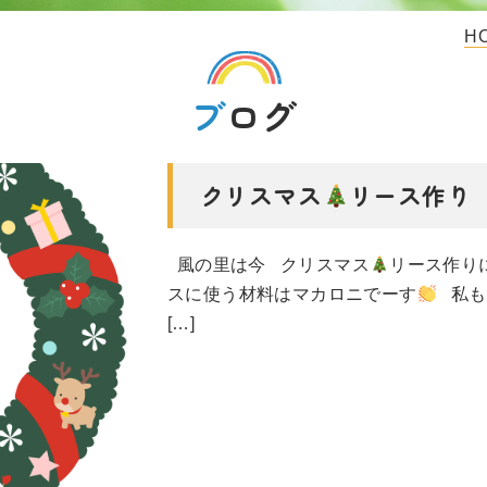
H
ブログ
クリスマス
リース作り
風の里は今 クリスマス
リース作り
スに使う材料はマカロニでーす
私も
[…]