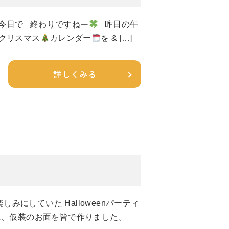
今日で 終わりですねー
昨日の午
クリスマス
カレンダー
を & […]
詳しくみる
しみにしていた Halloweenパーティ
に、仮装のお面を皆で作りました。