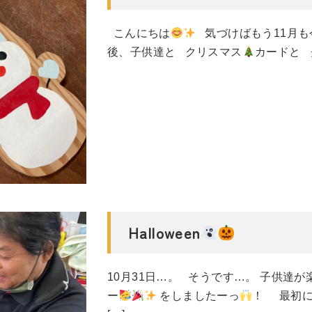
こんにちは
気づけばもう11月も
後、子供達と クリスマス
カードと 
Halloween
10月31日…。 そうです…。 子供達が楽
ー
をしましたーっ
！ 最初