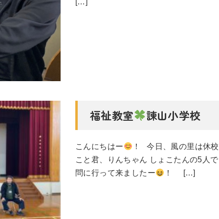
[…]
福祉教室
諫山小学校
こんにちはー
！ 今日、風の里は休
こと君、りんちゃん しょこたんの5人で
問に行って来ましたー
！ […]